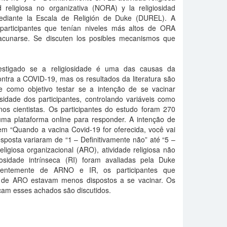
d religiosa no organizativa (NORA) y la religiosidad
mediante la Escala de Religión de Duke (DUREL). A
participantes que tenían niveles más altos de ORA
acunarse. Se discuten los posibles mecanismos que
estigado se a religiosidade é uma das causas da
ntra a COVID-19, mas os resultados da literatura são
ve como objetivo testar se a intenção de se vacinar
osidade dos participantes, controlando variáveis ​​como
 nos cientistas. Os participantes do estudo foram 270
m uma plataforma online para responder. A intenção de
tem “Quando a vacina Covid-19 for oferecida, você vai
sposta variaram de “1 – Definitivamente não” até “5 –
religiosa organizacional (ARO), atividade religiosa não
iosidade intrínseca (RI) foram avaliadas pela Duke
erentemente de ARNO e IR, os participantes que
s de ARO estavam menos dispostos a se vacinar. Os
cam esses achados são discutidos.