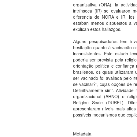
organizativa (ORA), la activida
intrínseca (IR) se evaluaron 
diferencia de NORA e IR, los 
estaban menos dispuestos a v
explican estos hallazgos.
Alguns pesquisadores têm inv
hesitação quanto à vacinação co
inconsistentes. Este estudo te
poderia ser prevista pela religi
orientação política e confiança
brasileiros, os quais utilizara
ser vacinado foi avaliada pelo i
se vacinar?”, cujas opções de re
Definitivamente sim”. Atividade 
organizacional (ARNO) e relig
Religion Scale (DUREL). Dif
apresentaram níveis mais alto
possíveis mecanismos que expli
Metadata