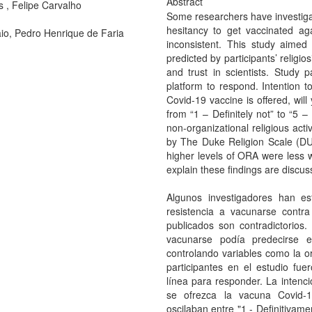
Abstract
 , Felipe Carvalho
Some researchers have investigat
hesitancy to get vaccinated aga
o, Pedro Henrique de Faria
inconsistent. This study aimed
predicted by participants’ religios
and trust in scientists. Study 
platform to respond. Intention
Covid-19 vaccine is offered, wil
from “1 – Definitely not” to “5 – 
non-organizational religious acti
by The Duke Religion Scale (DU
higher levels of ORA were less w
explain these findings are discus
Algunos investigadores han es
resistencia a vacunarse contr
publicados son contradictorios.
vacunarse podía predecirse en
controlando variables como la ori
participantes en el estudio fue
línea para responder. La inten
se ofrezca la vacuna Covid-
oscilaban entre "1 - Definitivamen