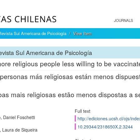
JOURNALS
Revista Sul Americana de Psicología
View Item
vista Sul Americana de Psicología
ore religious people less willing to be vaccin
personas más religiosas están menos dispuest
as mais religiosas estão menos dispostas a s
Full text
, Daniel Foschetti
http://ediciones.ucsh.cl/ojs/in
10.29344/2318650X.2.3244
, Laura de Siqueira