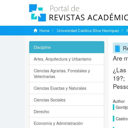
Home
Universidad Católica Silva Henríquez
Re
Discipline
Are m
Artes, Arquitectura y Urbanismo
¿Las 
Ciencias Agrarias, Forestales y
Veterinarias
19?;
Pesso
Ciencias Exactas y Naturales
Ciencias Sociales
Author
Gontijo
Derecho
Castro
Economía y Administración