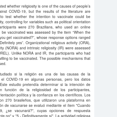
ed whether religiosity is one of the causes of people’s
inst COVID-19, but the results of the literature are
 to test whether the intention to vaccinate could be
ity, controlling for variables such as political orientation
participants were 270 Brazilians, who used an online
 to be vaccinated was assessed by the item “When the
l you get vaccinated?”, whose response options ranged
Definitely yes”. Organizational religious activity (ORA),
vity (NORA) and intrinsic religiosity (IR) were assessed
REL). Unlike NORA and IR, the participants who had
illing to be vaccinated. The possible mechanisms that
sed.
tudiado si la religión es una de las causas de la
a el COVID-19 en algunas personas, pero los datos
 Este estudio pretendía determinar si la intención de
 función de la religiosidad de los participantes,
entación política y la confianza en los científicos. Los
ron 270 brasileños, que utilizaron una plataforma en
ción de vacunarse se evaluó mediante el ítem "Cuando
19, ¿se vacunará?", cuyas opciones de respuesta
te no" y "5 - Definitivamente sí". La actividad religiosa