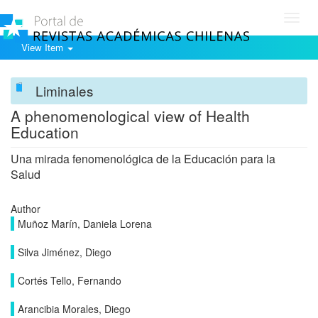
Toggl
navig
View Item
Liminales
A phenomenological view of Health
Education
Una mirada fenomenológica de la Educación para la
Salud
Author
Muñoz Marín, Daniela Lorena
Silva Jiménez, Diego
Cortés Tello, Fernando
Arancibia Morales, Diego