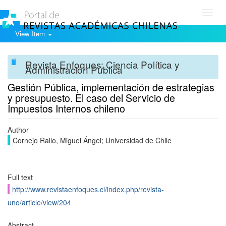
Toggl
navig
View Item
Revista Enfoques: Ciencia Política y
Administración Pública
Gestión Pública, implementación de estrategias
y presupuesto. El caso del Servicio de
Impuestos Internos chileno
Author
Cornejo Rallo, Miguel Ángel; Universidad de Chile
Full text
http://www.revistaenfoques.cl/index.php/revista-
uno/article/view/204
Abstract