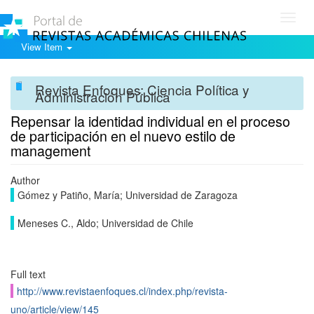
Toggl
navig
View Item
Revista Enfoques: Ciencia Política y
Administración Pública
Repensar la identidad individual en el proceso
de participación en el nuevo estilo de
management
Author
Gómez y Patiño, María; Universidad de Zaragoza
Meneses C., Aldo; Universidad de Chile
Full text
http://www.revistaenfoques.cl/index.php/revista-
uno/article/view/145