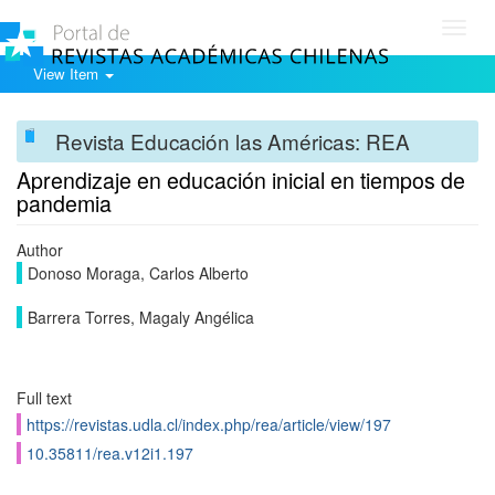
Toggl
navig
View Item
Revista Educación las Américas: REA
Aprendizaje en educación inicial en tiempos de
pandemia
Author
Donoso Moraga, Carlos Alberto
Barrera Torres, Magaly Angélica
Full text
https://revistas.udla.cl/index.php/rea/article/view/197
10.35811/rea.v12i1.197