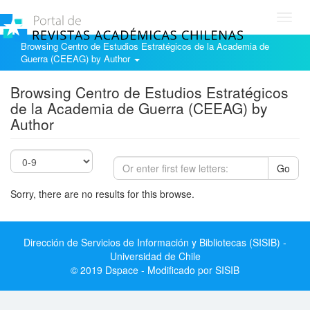
Toggl
navig
Browsing Centro de Estudios Estratégicos de la Academia de
Guerra (CEEAG) by Author
Browsing Centro de Estudios Estratégicos
de la Academia de Guerra (CEEAG) by
Author
Go
Sorry, there are no results for this browse.
Dirección de Servicios de Información y Bibliotecas (SISIB) -
Universidad de Chile
© 2019 Dspace - Modificado por SISIB