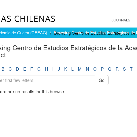
JOURNALS
cademia de Guerra (CEEAG)
Browsing Centro de Estudios Estratégicos de
ing Centro de Estudios Estratégicos de la A
ct
B
C
D
E
F
G
H
I
J
K
L
M
N
O
P
Q
R
S
T
Go
here are no results for this browse.