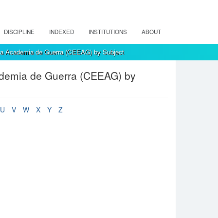
DISCIPLINE
INDEXED
INSTITUTIONS
ABOUT
 la Academia de Guerra (CEEAG) by Subject
cademia de Guerra (CEEAG) by
U
V
W
X
Y
Z