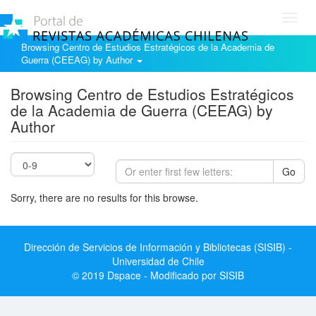
Toggl
navig
Browsing Centro de Estudios Estratégicos de la Academia de
Guerra (CEEAG) by Author
Browsing Centro de Estudios Estratégicos
de la Academia de Guerra (CEEAG) by
Author
Go
Sorry, there are no results for this browse.
Dirección de Servicios de Información y Bibliotecas (SISIB) -
Universidad de Chile
© 2019 Dspace - Modificado por SISIB