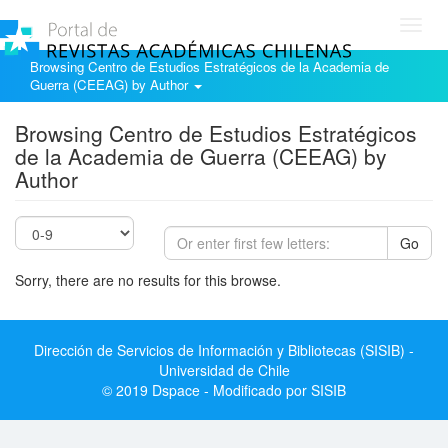
Toggl
navig
Browsing Centro de Estudios Estratégicos de la Academia de
Guerra (CEEAG) by Author
Browsing Centro de Estudios Estratégicos
de la Academia de Guerra (CEEAG) by
Author
Go
Sorry, there are no results for this browse.
Dirección de Servicios de Información y Bibliotecas (SISIB) -
Universidad de Chile
© 2019 Dspace - Modificado por SISIB