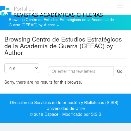
Toggl
navig
Browsing Centro de Estudios Estratégicos de la Academia de
Guerra (CEEAG) by Author
Browsing Centro de Estudios Estratégicos
de la Academia de Guerra (CEEAG) by
Author
Go
Sorry, there are no results for this browse.
Dirección de Servicios de Información y Bibliotecas (SISIB) -
Universidad de Chile
© 2019 Dspace - Modificado por SISIB