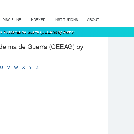
DISCIPLINE
INDEXED
INSTITUTIONS
ABOUT
 la Academia de Guerra (CEEAG) by Author
cademia de Guerra (CEEAG) by
U
V
W
X
Y
Z