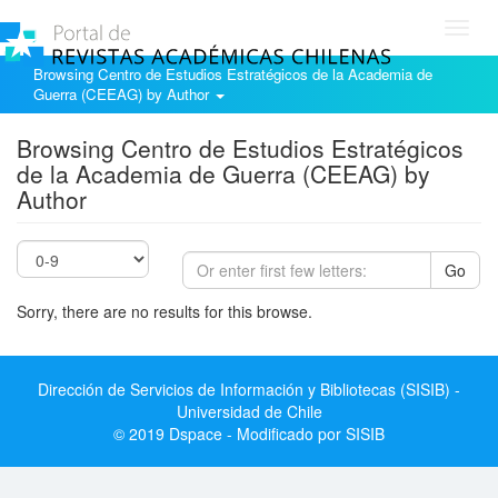
Toggl
navig
Browsing Centro de Estudios Estratégicos de la Academia de
Guerra (CEEAG) by Author
Browsing Centro de Estudios Estratégicos
de la Academia de Guerra (CEEAG) by
Author
Go
Sorry, there are no results for this browse.
Dirección de Servicios de Información y Bibliotecas (SISIB) -
Universidad de Chile
© 2019 Dspace - Modificado por SISIB