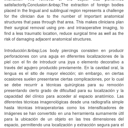
satisfactorily.Conclusion:&nbsp;The extraction of foreign bodies
placed in the lingual and sublingual region represents a challenge
for the clinician due to the number of important anatomical
structures that pass through that area. This makes clinicians plan
their surgical removal using pre- and intraoperative imaging, to
find a less traumatic location, reduce surgical time as well as the
risk of damaging adjacent anatomical structures.
Introducción:&nbsp;Los body piercings consisten en producir
perforaciones con una aguja en diferentes localizaciones de la
piel con el fin de introducir una joya o elemento decorativo a
través del agujero producido previamente. En la cavidad oral, la
lengua es el sitio de mayor elección; sin embargo, en ciertas
ocasiones suelen presentarse ciertas complicaciones, por lo cual
se debe recurrir a técnicas quirúrgicas para su remoción
presentando cierto grado de dificultad para su localización y la
capacidad del clínico para acceder al espacio anatómico. Las
diferentes técnicas imagenológicas desde una radiografía simple
hasta técnicas intraoperatorias como los intensificadores de
imágenes se han convertido en una herramienta sumamente útil
para la ubicación de un objeto en las tres dimensiones del
espacio, permitiendo una localización y extracción segura para el