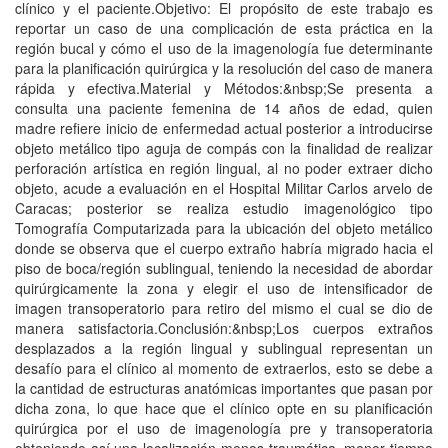
clínico y el paciente.Objetivo: El propósito de este trabajo es
reportar un caso de una complicación de esta práctica en la
región bucal y cómo el uso de la imagenología fue determinante
para la planificación quirúrgica y la resolución del caso de manera
rápida y efectiva.Material y Métodos:&nbsp;Se presenta a
consulta una paciente femenina de 14 años de edad, quien
madre refiere inicio de enfermedad actual posterior a introducirse
objeto metálico tipo aguja de compás con la finalidad de realizar
perforación artística en región lingual, al no poder extraer dicho
objeto, acude a evaluación en el Hospital Militar Carlos arvelo de
Caracas; posterior se realiza estudio imagenológico tipo
Tomografía Computarizada para la ubicación del objeto metálico
donde se observa que el cuerpo extraño habría migrado hacia el
piso de boca/región sublingual, teniendo la necesidad de abordar
quirúrgicamente la zona y elegir el uso de intensificador de
imagen transoperatorio para retiro del mismo el cual se dio de
manera satisfactoria.Conclusión:&nbsp;Los cuerpos extraños
desplazados a la región lingual y sublingual representan un
desafío para el clínico al momento de extraerlos, esto se debe a
la cantidad de estructuras anatómicas importantes que pasan por
dicha zona, lo que hace que el clínico opte en su planificación
quirúrgica por el uso de imagenología pre y transoperatoria