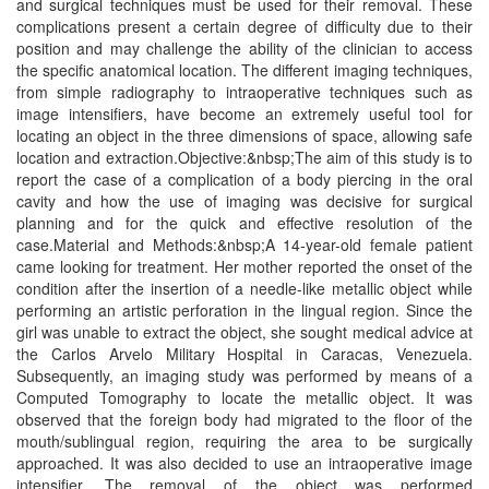
and surgical techniques must be used for their removal. These
complications present a certain degree of difficulty due to their
position and may challenge the ability of the clinician to access
the specific anatomical location. The different imaging techniques,
from simple radiography to intraoperative techniques such as
image intensifiers, have become an extremely useful tool for
locating an object in the three dimensions of space, allowing safe
location and extraction.Objective:&nbsp;The aim of this study is to
report the case of a complication of a body piercing in the oral
cavity and how the use of imaging was decisive for surgical
planning and for the quick and effective resolution of the
case.Material and Methods:&nbsp;A 14-year-old female patient
came looking for treatment. Her mother reported the onset of the
condition after the insertion of a needle-like metallic object while
performing an artistic perforation in the lingual region. Since the
girl was unable to extract the object, she sought medical advice at
the Carlos Arvelo Military Hospital in Caracas, Venezuela.
Subsequently, an imaging study was performed by means of a
Computed Tomography to locate the metallic object. It was
observed that the foreign body had migrated to the floor of the
mouth/sublingual region, requiring the area to be surgically
approached. It was also decided to use an intraoperative image
intensifier. The removal of the object was performed