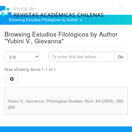
Toggl
navig
Browsing Estudios Filológicos by Author
Browsing Estudios Filológicos by Author
"Yubini V., Giovanna"
Go
Now showing items 1-1 of 1
.
Yubini V., Giovanna
Philological Studies; Núm. 44 (2009); 266-
268