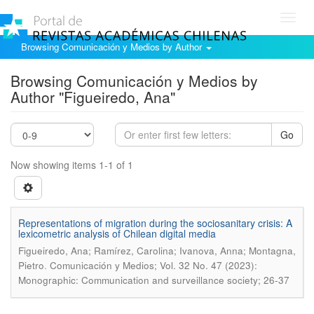
Toggl
navig
Browsing Comunicación y Medios by Author
Browsing Comunicación y Medios by
Author "Figueiredo, Ana"
Go
Now showing items 1-1 of 1
Representations of migration during the sociosanitary crisis: A
lexicometric analysis of Chilean digital media
Figueiredo, Ana; Ramírez, Carolina; Ivanova, Anna; Montagna,
.
Pietro
Comunicación y Medios; Vol. 32 No. 47 (2023):
Monographic: Communication and surveillance society; 26-37