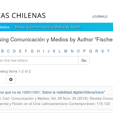
JOURNALS
Medios
Browsing Comunicación y Medios by Author
ing Comunicación y Medios by Author "Fischer
B
C
D
E
F
G
H
I
J
K
L
M
N
O
P
Q
R
S
T
Go
wing items 1-2 of 2
xo que no es 100011001: Sobre la visibilidad digital/chilena/trans*
.
r, Carl
Comunicación y Medios; Vol. 28 Núm. 39 (2019): Revista Comun
ntal y Ficción en el Cine Latinoamericano Contemporáneo; 110-122