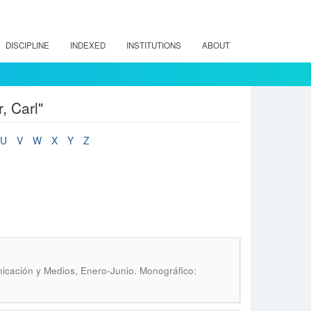
DISCIPLINE
INDEXED
INSTITUTIONS
ABOUT
, Carl"
U
V
W
X
Y
Z
icación y Medios, Enero-Junio. Monográfico: