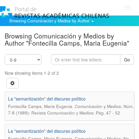
Toggl
navig
Browsing Comunicación y Medios by Author
Browsing Comunicación y Medios by
Author "Fontecilla Camps, Maria Eugenia"
Go
Now showing items 1-2 of 2
La "semantización" del discurso político
.
Fontecilla Camps, Maria Eugenia
Comunicación y Medios; Núm.
7-8 (1989): Revista Comunicación y Medios; Pág. 47 - 52
La "semantización" del discurso político
.
Fontecilla Camps, Maria Eugenia
Comunicación y Medios; No.