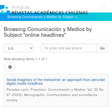
Toggl
navig
Browsing Comunicación y Medios by Subject
Browsing Comunicación y Medios by
Subject "online headlines"
Go
Now showing items 1-1 of 1
Social imaginary of the metaverse: an approach from peruvian
digital media headlines
.
Paredes León, Francisco
Comunicación y Medios; Vol. 32 No.
47 (2023): Monographic: Communication and surveillance
society