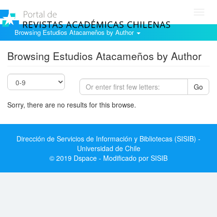
Toggl
navig
Browsing Estudios Atacameños by Author
Browsing Estudios Atacameños by Author
Go
Sorry, there are no results for this browse.
Dirección de Servicios de Información y Bibliotecas (SISIB) -
Universidad de Chile
© 2019 Dspace - Modificado por SISIB