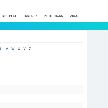
DISCIPLINE
INDEXED
INSTITUTIONS
ABOUT
U
V
W
X
Y
Z