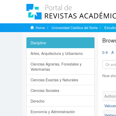
Home
Universidad Católica del Norte
Estudi
Brows
Discipline
0-9
A
Artes, Arquitectura y Urbanismo
Ciencias Agrarias, Forestales y
Veterinarias
Now sho
Ciencias Exactas y Naturales
Ciencias Sociales
Author
Derecho
Valcue
Economía y Administración
Valdano