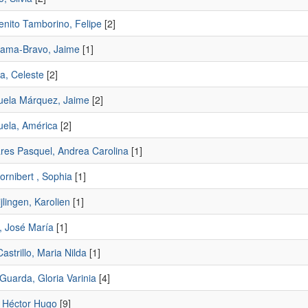
enito Tamborino, Felipe
[2]
rama-Bravo, Jaime
[1]
a, Celeste
[2]
uela Márquez, Jaime
[2]
uela, América
[2]
ares Pasquel, Andrea Carolina
[1]
ornibert , Sophia
[1]
jlingen, Karolien
[1]
, José María
[1]
astrillo, Maria Nilda
[1]
Guarda, Gloria Varinia
[4]
, Héctor Hugo
[9]