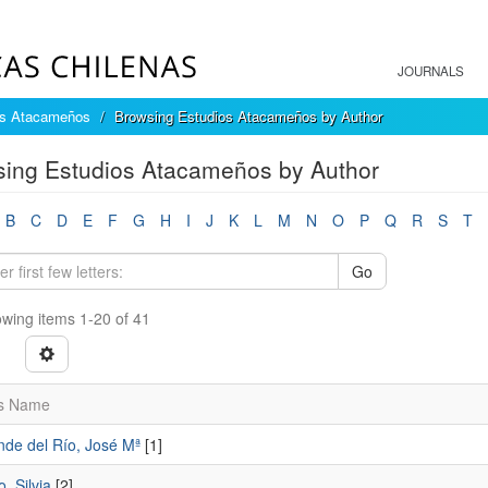
JOURNALS
os Atacameños
Browsing Estudios Atacameños by Author
ing Estudios Atacameños by Author
B
C
D
E
F
G
H
I
J
K
L
M
N
O
P
Q
R
S
T
Go
wing items 1-20 of 41
s Name
nde del Río, José Mª
[1]
, Silvia
[2]