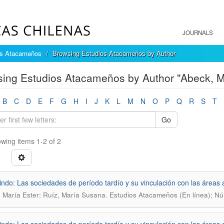
JOURNALS
os Atacameños
Browsing Estudios Atacameños by Author
ing Estudios Atacameños by Author "Abeck, M
B
C
D
E
F
G
H
I
J
K
L
M
N
O
P
Q
R
S
T
Go
wing items 1-2 of 2
ndo: Las sociedades de período tardío y su vinculación con las áreas 
.
 María Ester; Ruíz, María Susana
Estudios Atacameños (En línea); Nú