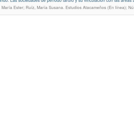
ndo: Las sociedades de período tardío y su vinculación con las áreas 
.
 María Ester; Ruíz, María Susana
Estudios Atacameños (En línea); Nú