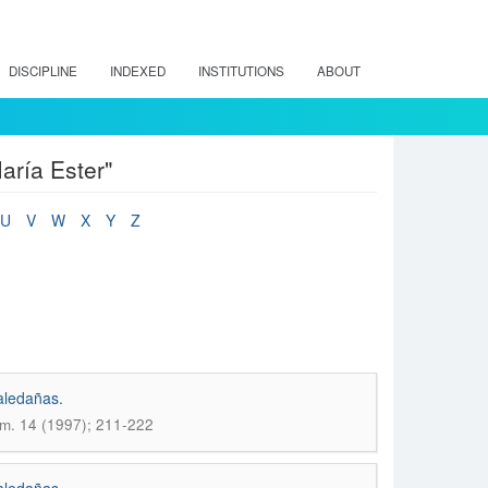
DISCIPLINE
INDEXED
INSTITUTIONS
ABOUT
aría Ester"
U
V
W
X
Y
Z
aledañas.
m. 14 (1997); 211-222