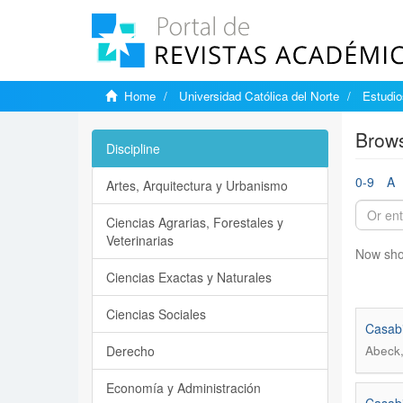
Home
Universidad Católica del Norte
Estudi
Brows
Discipline
0-9
A
Artes, Arquitectura y Urbanismo
Ciencias Agrarias, Forestales y
Veterinarias
Now sho
Ciencias Exactas y Naturales
Ciencias Sociales
Casabi
Derecho
Abeck,
Economía y Administración