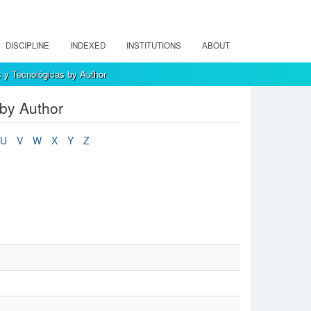
DISCIPLINE
INDEXED
INSTITUTIONS
ABOUT
s y Tecnológicas by Author
 by Author
U
V
W
X
Y
Z