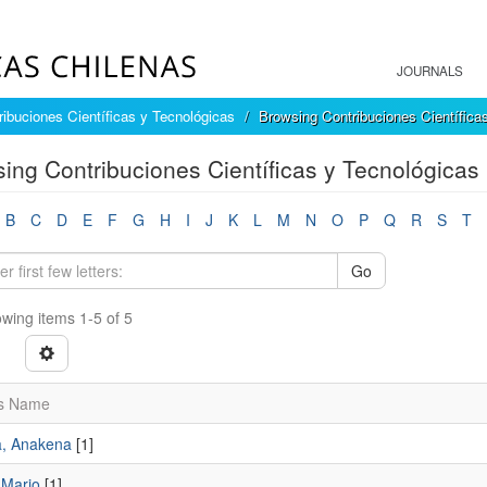
JOURNALS
ribuciones Científicas y Tecnológicas
Browsing Contribuciones Científica
ing Contribuciones Científicas y Tecnológicas
B
C
D
E
F
G
H
I
J
K
L
M
N
O
P
Q
R
S
T
Go
wing items 1-5 of 5
s Name
a, Anakena
[1]
 Mario
[1]