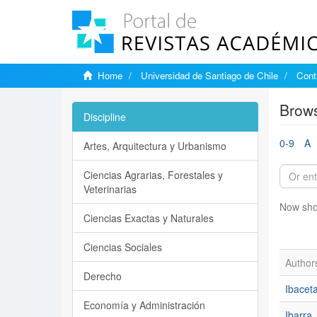
Home
Universidad de Santiago de Chile
Cont
Brows
Discipline
0-9
A
Artes, Arquitectura y Urbanismo
Ciencias Agrarias, Forestales y
Veterinarias
Now sho
Ciencias Exactas y Naturales
Ciencias Sociales
Author
Derecho
Ibacet
Economía y Administración
Ibarra,