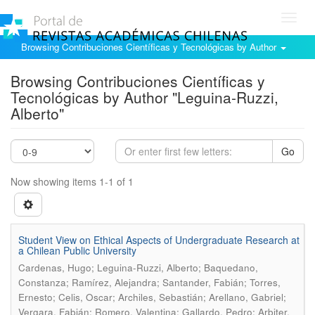
Toggl
navig
Browsing Contribuciones Científicas y Tecnológicas by Author
Browsing Contribuciones Científicas y
Tecnológicas by Author "Leguina-Ruzzi,
Alberto"
Go
Now showing items 1-1 of 1
Student View on Ethical Aspects of Undergraduate Research at
a Chilean Public University
Cardenas, Hugo; Leguina-Ruzzi, Alberto; Baquedano,
Constanza; Ramírez, Alejandra; Santander, Fabián; Torres,
Ernesto; Celis, Oscar; Archiles, Sebastián; Arellano, Gabriel;
Vergara, Fabián; Romero, Valentina; Gallardo, Pedro; Arbiter,