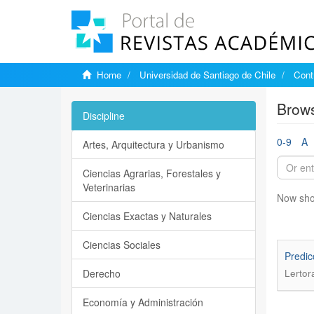
Home
Universidad de Santiago de Chile
Cont
Brows
Discipline
0-9
A
Artes, Arquitectura y Urbanismo
Ciencias Agrarias, Forestales y
Veterinarias
Now sho
Ciencias Exactas y Naturales
Ciencias Sociales
Predic
Derecho
Lertor
Economía y Administración