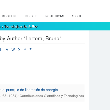
DISCIPLINE
INDEXED
INSTITUTIONS
ABOUT
s y Tecnológicas by Author
by Author "Lertora, Bruno"
U
V
W
X
Y
Z
 el principio de liberación de energía
. 68 (1984): Contribuciones Científicas y Tecnológicas