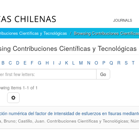
JOURNALS
ribuciones Científicas y Tecnológicas
Browsing Contribuciones Científica
ing Contribuciones Científicas y Tecnológicas 
B
C
D
E
F
G
H
I
J
K
L
M
N
O
P
Q
R
S
T
Go
wing items 1-1 of 1
ción numérica del factor de intensidad de esfuerzos en fisuras mediante
.
a, Bruno; Castillo, Juan
Contribuciones Científicas y Tecnológicas; Núm