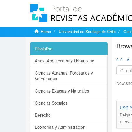
Home
Universidad de Santiago de Chile
Cont
Brows
Discipline
0-9
A
Artes, Arquitectura y Urbanismo
Ciencias Agrarias, Forestales y
Veterinarias
Now sho
Ciencias Exactas y Naturales
Ciencias Sociales
USO Y
Derecho
Delgad
y Tecn
Economía y Administración