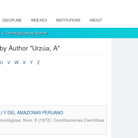
DISCIPLINE
INDEXED
INSTITUTIONS
ABOUT
s y Tecnológicas by Author
by Author "Urzúa, A"
U
V
W
X
Y
Z
LI Y DEL AMAZONAS PERUANO
ecnológicas; Núm. 8 (1972): Contribuciones Científicas