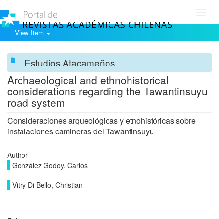
Toggl
navig
View Item
Estudios Atacameños
Archaeological and ethnohistorical
considerations regarding the Tawantinsuyu
road system
Consideraciones arqueológicas y etnohistóricas sobre
instalaciones camineras del Tawantinsuyu
Author
González Godoy, Carlos
Vitry Di Bello, Christian