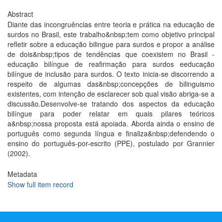
Abstract
Diante das incongruências entre teoria e prática na educação de
surdos no Brasil, este trabalho&nbsp;tem como objetivo principal
refletir sobre a educação bilingue para surdos e propor a análise
de dois&nbsp;tipos de tendências que coexistem no Brasil -
educação bilíngue de reafirmação para surdos eeducação
bilíngue de inclusão para surdos. O texto inicia-se discorrendo a
respeito de algumas das&nbsp;concepções de bilinguismo
existentes, com intenção de esclarecer sob qual visão abriga-se a
discussão.Desenvolve-se tratando dos aspectos da educação
bilíngue para poder relatar em quais pilares teóricos
a&nbsp;nossa proposta está apoiada. Aborda ainda o ensino de
português como segunda língua e finaliza&nbsp;defendendo o
ensino do português-por-escrito (PPE), postulado por Grannier
(2002).
Metadata
Show full item record