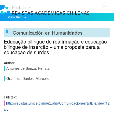
Toggl
navig
View Item
Comunicación en Humanidades
Educação bilíngue de reafirmação e educação
bilingue de Inserção – uma proposta para a
educação de surdos
Author
Antunes de Souza, Renata
Grannier, Daniele Marcelle
Full text
http://revistas.umce.cl/index.php/Comunicaciones/article/view/12
46