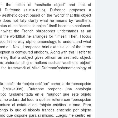
oth the notion of “aesthetic object” and that of
kel Dufrenne (1910-1995). Dufrenne proposes a
aesthetic object based on the “world” that this object
he does not fully clarify what he means by “aesthetic
atus of the “aesthetic object” itself becomes confused.
sentwhat the French philosopher understands as an
nd the worldthat he arranges for himself. Then, I focus
stood in the way ofphenomenology, to understand what
sed on. Next, I proposea brief examination of the three
tion is configured andborn. Along with this, I refer to
eling that a subject gives offfrom an aesthetic object.
 the understanding of notions suchas “aesthetic object”
in the framework of Mikel Dufrenne’sphenomenology of
 la noción de “objeto estético” como la de “percepción
e (1910-1995). Dufrenne propone una ontología
tético fundamentada en el “mundo” que este objeto
, no aclara del todo a qué se refiere con “percepción
confuso el estatuto del “objeto estético” mismo. Para
ongo lo que el filósofo francés entiende por objeto
undo que dispone para sí mismo. Luego, me centro en