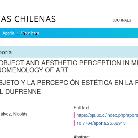
JOURNALS
Aporía
View Item
poría
OBJECT AND AESTHETIC PERCEPTION IN M
NOMENOLOGY OF ART
BJETO Y LA PERCEPCIÓN ESTÉTICA EN LA
L DUFRENNE
Full text
Gálvez, Nicolás
https://ojs.uc.cl/index.php/apor
10.7764/aporia.25.62915
Abstract