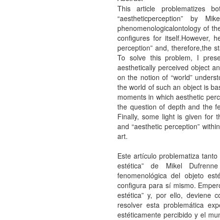
This article problematizes b
“aestheticperception” by Mi
phenomenologicalontology of the 
configures for itself.However, 
perception” and, therefore,the st
To solve this problem, I pre
aesthetically perceived object a
on the notion of “world” under
the world of such an object is ba
moments in which aesthetic percep
the question of depth and the fe
Finally, some light is given for
and “aesthetic perception” with
art.
Este artículo problematiza tanto
estética” de Mikel Dufrenn
fenomenológica del objeto es
configura para sí mismo. Empero
estética” y, por ello, deviene 
resolver esta problemática exp
estéticamente percibido y el m