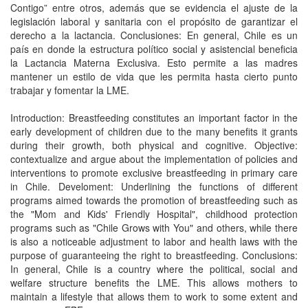
Contigo” entre otros, además que se evidencia el ajuste de la
legislación laboral y sanitaria con el propósito de garantizar el
derecho a la lactancia. Conclusiones: En general, Chile es un
país en donde la estructura político social y asistencial beneficia
la Lactancia Materna Exclusiva. Esto permite a las madres
mantener un estilo de vida que les permita hasta cierto punto
trabajar y fomentar la LME.
Introduction: Breastfeeding constitutes an important factor in the
early development of children due to the many benefits it grants
during their growth, both physical and cognitive. Objective:
contextualize and argue about the implementation of policies and
interventions to promote exclusive breastfeeding in primary care
in Chile. Develoment: Underlining the functions of different
programs aimed towards the promotion of breastfeeding such as
the "Mom and Kids' Friendly Hospital", childhood protection
programs such as "Chile Grows with You" and others, while there
is also a noticeable adjustment to labor and health laws with the
purpose of guaranteeing the right to breastfeeding. Conclusions:
In general, Chile is a country where the political, social and
welfare structure benefits the LME. This allows mothers to
maintain a lifestyle that allows them to work to some extent and