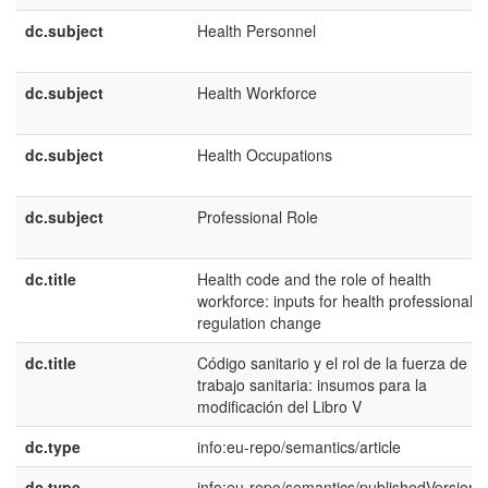
dc.subject
Health Personnel
dc.subject
Health Workforce
dc.subject
Health Occupations
dc.subject
Professional Role
dc.title
Health code and the role of health
workforce: inputs for health professional r
regulation change
dc.title
Código sanitario y el rol de la fuerza de
trabajo sanitaria: insumos para la
modificación del Libro V
dc.type
info:eu-repo/semantics/article
dc.type
info:eu-repo/semantics/publishedVersion