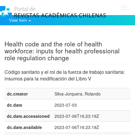
Toggl
navig
View Item
Show simple item record
Health code and the role of health
workforce: inputs for health professional
role regulation change
Código sanitario y el rol de la fuerza de trabajo sanitaria:
insumos para la modificación del Libro V
dc.creator
Silva-Jorquera, Rolando
dc.date
2023-07-03
dc.date.accessioned
2023-07-06T16:23:19Z
dc.date.available
2023-07-06T16:23:19Z