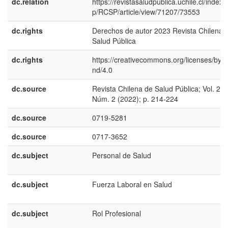
dc.relation
https://revistasaludpublica.uchile.cl/index.
p/RCSP/article/view/71207/73553
dc.rights
Derechos de autor 2023 Revista Chilena 
Salud Pública
dc.rights
https://creativecommons.org/licenses/by-n
nd/4.0
dc.source
Revista Chilena de Salud Pública; Vol. 26
Núm. 2 (2022); p. 214-224
dc.source
0719-5281
dc.source
0717-3652
dc.subject
Personal de Salud
dc.subject
Fuerza Laboral en Salud
dc.subject
Rol Profesional