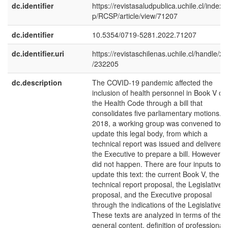
dc.identifier
https://revistasaludpublica.uchile.cl/index.
p/RCSP/article/view/71207
dc.identifier
10.5354/0719-5281.2022.71207
dc.identifier.uri
https://revistaschilenas.uchile.cl/handle/2
/232205
dc.description
The COVID-19 pandemic affected the
inclusion of health personnel in Book V of
the Health Code through a bill that
consolidates five parliamentary motions. I
2018, a working group was convened to
update this legal body, from which a
technical report was issued and delivered 
the Executive to prepare a bill. However, t
did not happen. There are four inputs to
update this text: the current Book V, the
technical report proposal, the Legislative
proposal, and the Executive proposal
through the indications of the Legislative Bi
These texts are analyzed in terms of their
general content, definition of professional