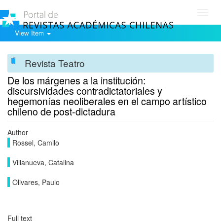
Toggl
navig
View Item
Revista Teatro
De los márgenes a la institución:
discursividades contradictatoriales y
hegemonías neoliberales en el campo artístico
chileno de post-dictadura
Author
Rossel, Camilo
Villanueva, Catalina
Olivares, Paulo
Full text