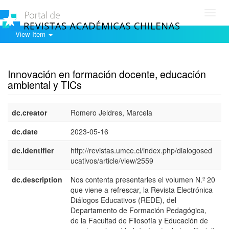
Toggl
navig
View Item
Show simple item record
Innovación en formación docente, educación
ambiental y TICs
dc.creator
Romero Jeldres, Marcela
dc.date
2023-05-16
dc.identifier
http://revistas.umce.cl/index.php/dialogosed
ucativos/article/view/2559
dc.description
Nos contenta presentarles el volumen N.º 20
e
que viene a refrescar, la Revista Electrónica
E
Diálogos Educativos (REDE), del
Departamento de Formación Pedagógica,
de la Facultad de Filosofía y Educación de