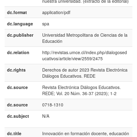
nuestra universidad. (extracto de la editorial)
dc.format
application/pdf
dc.language
spa
dc.publisher
Universidad Metropolitana de Ciencias de la
e
Educación
E
dc.relation
http://revistas.umce.cl/index.php/dialogosed
ucativos/article/view/2559/2475
dc.rights
Derechos de autor 2023 Revista Electrónica
e
Diálogos Educativos. REDE
E
dc.source
Revista Electrónica Diálogos Educativos.
e
REDE; Vol. 20 Núm. 36-37 (2023); 1-2
E
dc.source
0718-1310
dc.subject
N/A
e
E
dc.title
Innovación en formación docente, educación
e