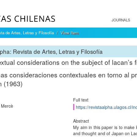
JOURNALS
ta de Artes, Letras y Filosofía
View Item
pha: Revista de Artes, Letras y Filosofía
xtual considerations on the subject of lacan’s fi
as consideraciones contextuales en torno al p
 (1963)
Full text
, Mercè
https://revistaalpha.ulagos.cl/i
Abstract
My aim in this paper is to make 
and thought and of Japan on Laca