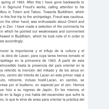
 spring of 1963. After this I have gone backwards to
 in Sigmund Freud’s works, calling attention to his
 Ainu in Totem and Taboo. Towards Buddhism, which
in this first trip to the archipelago, Freud was cautious,
 on the other hand, was enthusiastic about Orient and
ly in Zen. I have made a selection of the comments he
, in which he pointed out weaknesses and commented
chewed in Buddhism, which he took note of in order to
sis accordingly.
ocer la importancia y el influjo de la cultura y el
n la obra de Lacan, para cuya tarea hemos tomado el
chipiélago en la primavera de 1963. A partir de esta
rocedido hasta la presencia del país oriental en la
 referido la mención del mikado y de los ainus en
mo, centro del interés de Lacan en este primer viaje a
to, reticente, incluso hostil.Lacan, en cambio, se
teresa por el budismo, en especial por el zen. Hemos
que hizo a su regreso de Japón. En los mismos, el
do en la llaga y nos habla del escamoteo que sufre la
, lo que le sirve de aviso para orientar la práctica del