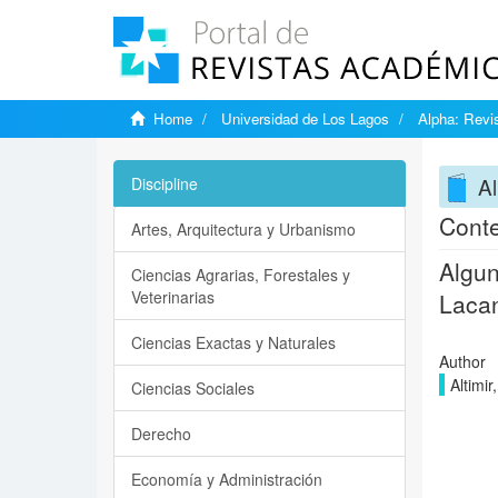
Home
Universidad de Los Lagos
Alpha: Revis
Al
Discipline
Conte
Artes, Arquitectura y Urbanismo
Algun
Ciencias Agrarias, Forestales y
Veterinarias
Lacan
Ciencias Exactas y Naturales
Author
Altimir
Ciencias Sociales
Derecho
Economía y Administración