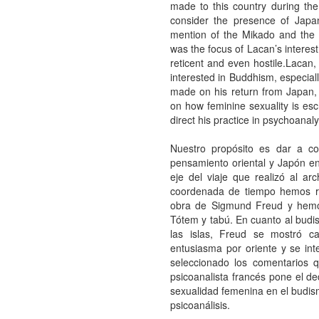
made to this country during the
consider the presence of Japan
mention of the Mikado and the
was the focus of Lacan’s interest 
reticent and even hostile.Lacan,
interested in Buddhism, especial
made on his return from Japan
on how feminine sexuality is es
direct his practice in psychoanaly
Nuestro propósito es dar a con
pensamiento oriental y Japón e
eje del viaje que realizó al ar
coordenada de tiempo hemos ret
obra de Sigmund Freud y hemos
Tótem y tabú. En cuanto al budis
las islas, Freud se mostró cau
entusiasma por oriente y se in
seleccionado los comentarios 
psicoanalista francés pone el de
sexualidad femenina en el budismo
psicoanálisis.