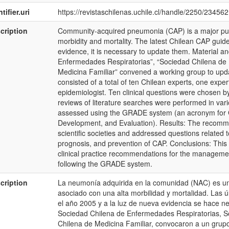
tifier.uri
https://revistaschilenas.uchile.cl/handle/2250/234562
cription
Community-acquired pneumonia (CAP) is a major publ
morbidity and mortality. The latest Chilean CAP guide
evidence, it is necessary to update them. Material 
Enferme­dades Respiratorias”, “Sociedad Chilena de 
Medicina Fami­liar” convened a working group to upd
consisted of a total of ten Chilean experts, one exper
epidemiologist. Ten clinical questions were chosen 
reviews of literature searches were performed in var
assessed using the GRADE system (an acronym for
Development, and Evaluation). Results: The recommen
scientific societies and addressed questions related t
prognosis, and prevention of CAP. Conclusions: This
clinical practice recommendations for the managem
following the GRADE system.
cription
La neumonía adquirida en la comunidad (NAC) es un
asociado con una alta morbilidad y mortalidad. Las 
el año 2005 y a la luz de nueva evidencia se hace ne
So­ciedad Chilena de Enfermedades Respiratorias, S
Chilena de Medicina Familiar, convocaron a un grupo 