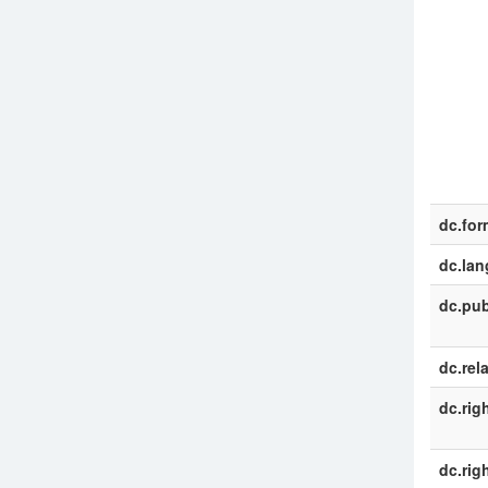
dc.for
dc.la
dc.pub
dc.rel
dc.rig
dc.rig