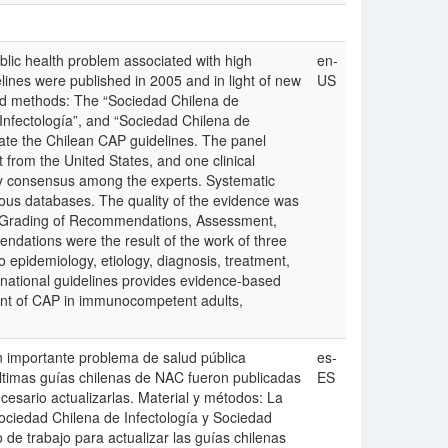
ic health problem associated with high
en-
lines were published in 2005 and in light of new
US
and methods: The “Sociedad Chilena de
Infectología”, and “Sociedad Chilena de
ate the Chilean CAP guidelines. The panel
t from the United States, and one clinical
by consensus among the experts. Systematic
ious databases. The quality of the evidence was
 Grading of Recommendations, Assessment,
dations were the result of the work of three
o epidemiology, etiology, diagnosis, treatment,
 national guidelines provides evidence-based
ent of CAP in immunocompetent adults,
 importante problema de salud pública
es-
últimas guías chilenas de NAC fueron publicadas
ES
cesario actualizarlas. Material y métodos: La
ociedad Chilena de Infectología y Sociedad
de trabajo para actualizar las guías chilenas