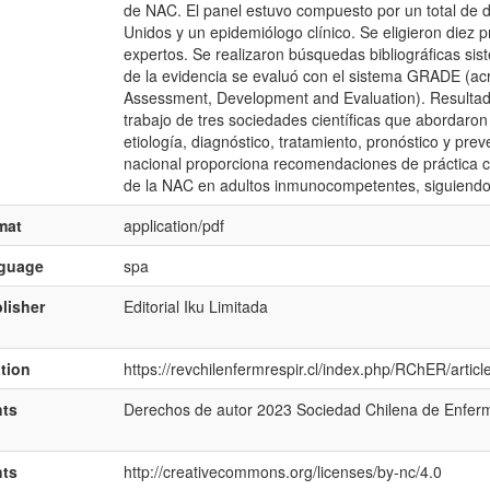
de NAC. El panel estuvo compuesto por un total de d
Unidos y un epidemiólogo clínico. Se eligieron diez 
expertos. Se realizaron búsquedas bibliográficas sis
de la evidencia se evaluó con el sistema GRADE (a
Assessment, Development and Evaluation). Resultad
trabajo de tres sociedades cientí­ficas que abordaro
etiología, diagnóstico, tratamiento, pronóstico y pr
nacional proporciona recomendaciones de práctica cl
de la NAC en adultos inmunocompetentes, siguiend
mat
application/pdf
nguage
spa
lisher
Editorial Iku Limitada
ation
https://revchilenfermrespir.cl/index.php/RChER/artic
hts
Derechos de autor 2023 Sociedad Chilena de Enfer
hts
http://creativecommons.org/licenses/by-nc/4.0