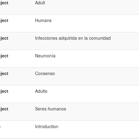
ject
Adult
ject
Humans
ject
Infecciones adquirida en la comunidad
ject
Neumonía
ject
Consenso
ject
Adulto
ject
Seres humanos
e
Introduction