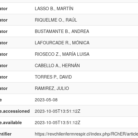
ator
LASSO B., MARTÍN
ator
RIQUELME O., RAÚL
ator
BUSTAMANTE B., ANDREA
ator
LAFOURCADE R., MÓNICA
ator
RIOSECO Z., MARÍA LUISA
ator
CABELLO A., HERNÁN
ator
TORRES P., DAVID
ator
RAMIREZ, JULIO
e
2023-05-08
e.accessioned
2023-10-05T13:51:12Z
e.available
2023-10-05T13:51:12Z
tifier
https://revchilenfermrespir.cl/index.php/RChER/articl