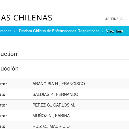
JOURNALS
atorias
Revista Chilena de Enfermedades Respiratorias
View Item
mple item record
duction
ducción
ator
ARANCIBIA H., FRANCISCO
ator
SALDÍAS P., FERNANDO
ator
PÉREZ C., CARLOS M.
ator
MUÑOZ N., KARINA
ator
RUIZ C., MAURICIO