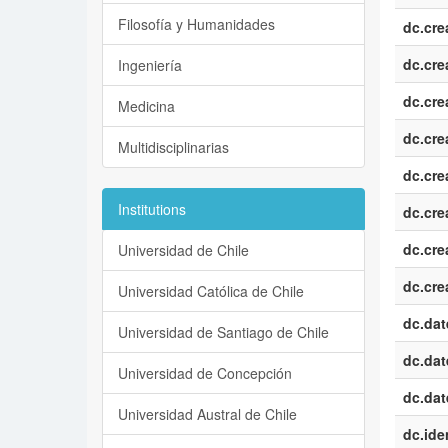
Filosofía y Humanidades
dc.cre
dc.cre
Ingeniería
dc.cre
Medicina
dc.cre
Multidisciplinarias
dc.cre
Institutions
dc.cre
dc.cre
Universidad de Chile
dc.cre
Universidad Católica de Chile
dc.dat
Universidad de Santiago de Chile
dc.dat
Universidad de Concepción
dc.dat
Universidad Austral de Chile
dc.iden