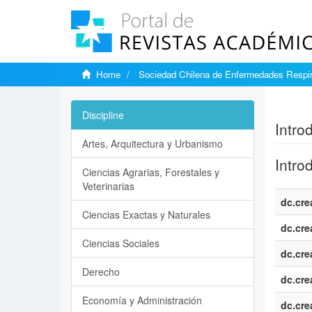
Home
Sociedad Chilena de Enfermedades Respir
Show si
Discipline
Intro
Artes, Arquitectura y Urbanismo
Intro
Ciencias Agrarias, Forestales y
Veterinarias
dc.cre
Ciencias Exactas y Naturales
dc.cre
Ciencias Sociales
dc.cre
Derecho
dc.cre
Economía y Administración
dc.cre