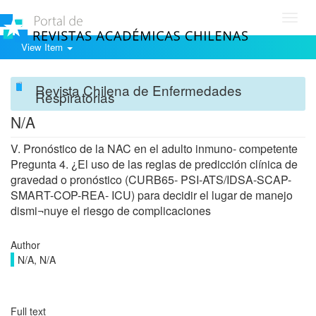
Toggl
navig
View Item
Revista Chilena de Enfermedades
Respiratorias
N/A
V. Pronóstico de la NAC en el adulto inmuno- competente
Pregunta 4. ¿El uso de las reglas de predicción clínica de
gravedad o pronóstico (CURB65- PSI-ATS/IDSA-SCAP-
SMART-COP-REA- ICU) para decidir el lugar de manejo
dismi¬nuye el riesgo de complicaciones
Author
N/A, N/A
Full text