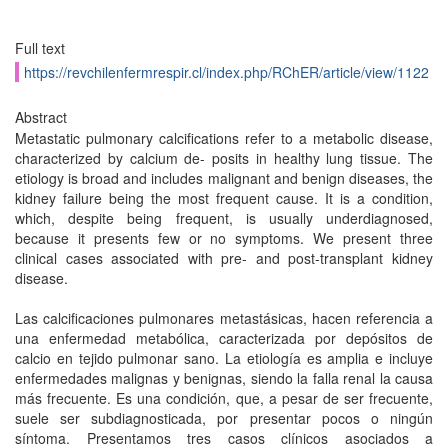
Full text
https://revchilenfermrespir.cl/index.php/RChER/article/view/1122
Abstract
Metastatic pulmonary calcifications refer to a metabolic disease,
characterized by calcium de- posits in healthy lung tissue. The
etiology is broad and includes malignant and benign diseases, the
kidney failure being the most frequent cause. It is a condition,
which, despite being frequent, is usually underdiagnosed,
because it presents few or no symptoms. We present three
clinical cases associated with pre- and post-transplant kidney
disease.
Las calcificaciones pulmonares metastásicas, hacen referencia a
una enfermedad metabólica, caracterizada por depósitos de
calcio en tejido pulmonar sano. La etiología es amplia e incluye
enfer­medades malignas y benignas, siendo la falla renal la causa
más frecuente. Es una condición, que, a pesar de ser frecuente,
suele ser subdiagnosticada, por presentar pocos o ningún
síntoma. Presentamos tres casos clínicos asociados a