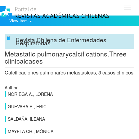
Toggl
navig
View Item
Revista Chilena de Enfermedades
Respiratorias
Metastatic pulmonarycalcifications.Three
clinicalcases
Calcificaciones pulmonares metastásicas, 3 casos clínicos
Author
NORIEGA A., LORENA
GUEVARA R., ERIC
SALDAÑA, ILEANA
MAYELA CH., MÓNICA