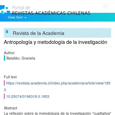
Toggl
navig
View Item
Revista de la Academia
Antropología y metodología de la investigación
Author
Batallán, Graciela
Full text
https://revistas.academia.cl/index.php/academia/article/view/185
3
10.25074/0196318.0.1853
Abstract
La reflexión sobre la metodología de la investigación "cualitativa"