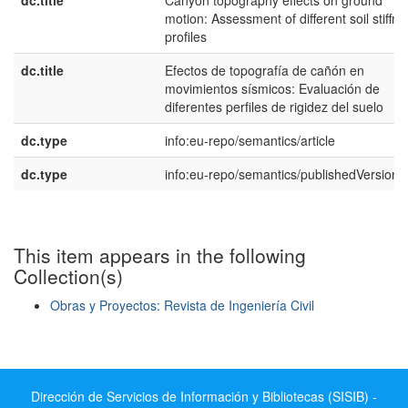
dc.title
Canyon topography effects on ground
motion: Assessment of different soil stiffne
profiles
dc.title
Efectos de topografía de cañón en
movimientos sísmicos: Evaluación de
diferentes perfiles de rigidez del suelo
dc.type
info:eu-repo/semantics/article
dc.type
info:eu-repo/semantics/publishedVersion
This item appears in the following
Collection(s)
Obras y Proyectos: Revista de Ingeniería Civil
Show simple item record
Dirección de Servicios de Información y Bibliotecas (SISIB) -