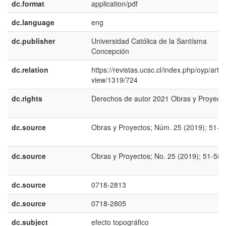
dc.format
application/pdf
dc.language
eng
dc.publisher
Universidad Católica de la Santísma
Concepción
dc.relation
https://revistas.ucsc.cl/index.php/oyp/articl
view/1319/724
dc.rights
Derechos de autor 2021 Obras y Proyect
dc.source
Obras y Proyectos; Núm. 25 (2019); 51-5
dc.source
Obras y Proyectos; No. 25 (2019); 51-58
dc.source
0718-2813
dc.source
0718-2805
dc.subject
efecto topográfico