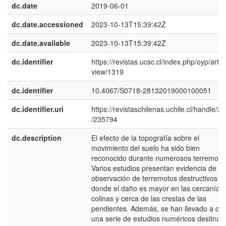
dc.date
2019-06-01
dc.date.accessioned
2023-10-13T15:39:42Z
dc.date.available
2023-10-13T15:39:42Z
dc.identifier
https://revistas.ucsc.cl/index.php/oyp/articl
view/1319
dc.identifier
10.4067/S0718-28132019000100051
dc.identifier.uri
https://revistaschilenas.uchile.cl/handle/2
/235794
dc.description
El efecto de la topografía sobre el
movimiento del suelo ha sido bien
reconocido durante numerosos terremoto
Varios estudios presentan evidencia de
observación de terremotos destructivos ,
donde el daño es mayor en las cercanías
colinas y cerca de las crestas de las
pendientes. Además, se han llevado a ca
una serie de estudios numéricos destinad