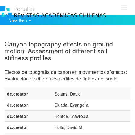
Toggl
navig
View Item
Show simple item record
Canyon topography effects on ground
motion: Assessment of different soil
stiffness profiles
Efectos de topografía de cañón en movimientos sísmicos:
Evaluación de diferentes perfiles de rigidez del suelo
dc.creator
Solans, David
dc.creator
Skiada, Evangelia
dc.creator
Kontoe, Stavroula
dc.creator
Potts, David M.