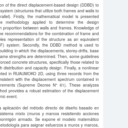
ion of the direct displacement-based design (DDBD) to
system (structures that utilize both frames and walls to
rallel). Firstly, the mathematical model is presented
the methodology applied to determine the design
th proportion between walls and frames. Knowledge of
ome recommendations for the combination of frame and
s representation of the structure as an equivalent
OF) system. Secondly, the DDBD method is used to
uilding in which the displacements, storey-drifts, base
frame strengths are determined. Then, some guidelines
orced concrete structures, specifically those related to
th distribution and capacity design. Finally, a nonlinear
mented in RUAUMOKO 2D, using three records from the
sistent with the displacement spectrum contained in
uirements (Supreme Decree N° 61). These analyzes
od provides a robust estimation of the displacement
mic event.
a aplicación del método directo de diseño basado en
istema mixto (muros y marcos resistiendo acciones
 hormigón armado. Se expone el modelo matemático
etodología para asignar esfuerzos a muros y marcos,