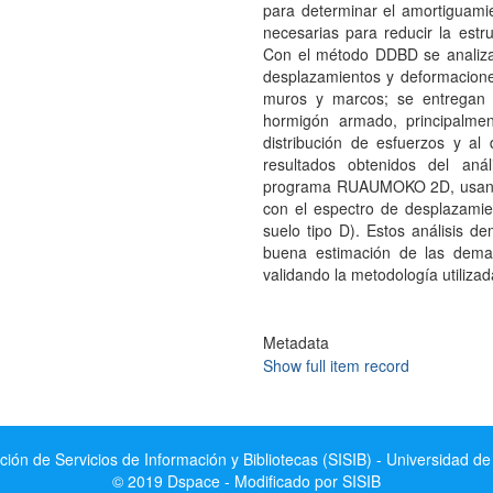
para determinar el amortiguami
necesarias para reducir la est
Con el método DDBD se analiza 
desplazamientos y deformaciones
muros y marcos; se entregan l
hormigón armado, principalmen
distribución de esfuerzos y al
resultados obtenidos del análi
programa RUAUMOKO 2D, usando t
con el espectro de desplazami
suelo tipo D). Estos análisis
buena estimación de las dema
validando la metodología utilizad
Metadata
Show full item record
ción de Servicios de Información y Bibliotecas (SISIB) - Universidad de
© 2019 Dspace - Modificado por SISIB