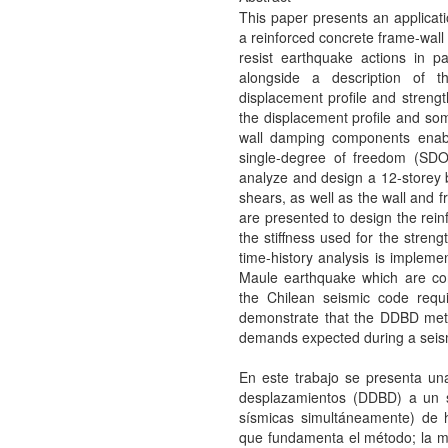
This paper presents an applicat
a reinforced concrete frame-wall 
resist earthquake actions in pa
alongside a description of 
displacement profile and streng
the displacement profile and s
wall damping components enable
single-degree of freedom (SD
analyze and design a 12-storey b
shears, as well as the wall and 
are presented to design the reinf
the stiffness used for the streng
time-history analysis is imple
Maule earthquake which are con
the Chilean seismic code req
demonstrate that the DDBD meth
demands expected during a seis
En este trabajo se presenta un
desplazamientos (DDBD) a un s
sísmicas simultáneamente) de
que fundamenta el método; la m