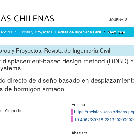
JOURNALS
cepción
Obras y Proyectos: Revista de Ingeniería Civil
View Item
ras y Proyectos: Revista de Ingeniería Civil
t displacement-based design method (DDBD) app
systems
o directo de diseño basado en desplazamient
os de hormigón armado
Full text
s, Alejandro
https://revistas.ucsc.cl/index.p
10.4067/S0718-281320200002
Abstract