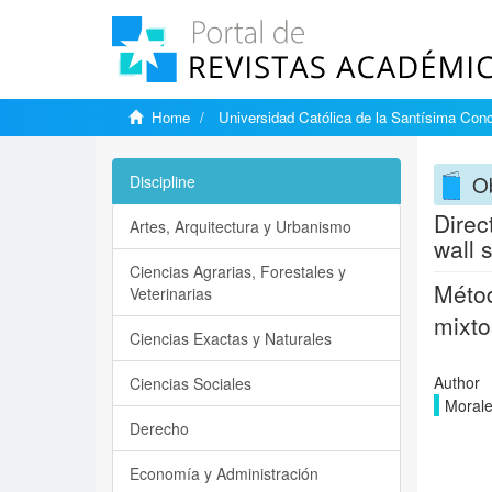
Home
Universidad Católica de la Santísima Con
Ob
Discipline
Direc
Artes, Arquitectura y Urbanismo
wall 
Ciencias Agrarias, Forestales y
Métod
Veterinarias
mixt
Ciencias Exactas y Naturales
Author
Ciencias Sociales
Morale
Derecho
Economía y Administración