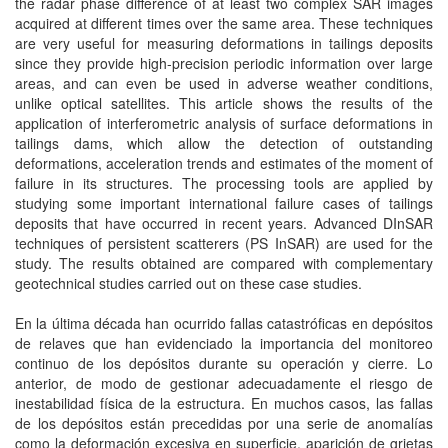
the radar phase difference of at least two complex SAR images
acquired at different times over the same area. These techniques
are very useful for measuring deformations in tailings deposits
since they provide high-precision periodic information over large
areas, and can even be used in adverse weather conditions,
unlike optical satellites. This article shows the results of the
application of interferometric analysis of surface deformations in
tailings dams, which allow the detection of outstanding
deformations, acceleration trends and estimates of the moment of
failure in its structures. The processing tools are applied by
studying some important international failure cases of tailings
deposits that have occurred in recent years. Advanced DInSAR
techniques of persistent scatterers (PS InSAR) are used for the
study. The results obtained are compared with complementary
geotechnical studies carried out on these case studies.
En la última década han ocurrido fallas catastróficas en depósitos
de relaves que han evidenciado la importancia del monitoreo
continuo de los depósitos durante su operación y cierre. Lo
anterior, de modo de gestionar adecuadamente el riesgo de
inestabilidad física de la estructura. En muchos casos, las fallas
de los depósitos están precedidas por una serie de anomalías
como la deformación excesiva en superficie, aparición de grietas