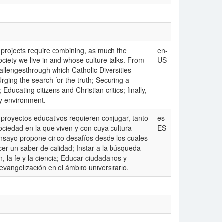
al projects require combining, as much the
en-
society we live in and whose culture talks. From
US
hallengesthrough which Catholic Diversities
Urging the search for the truth; Securing a
ducating citizens and Christian critics; finally,
ty environment.
 proyectos educativos requieren conjugar, tanto
es-
sociedad en la que viven y con cuya cultura
ES
ensayo propone cinco desafíos desde los cuales
cer un saber de calidad; Instar a la búsqueda
n, la fe y la ciencia; Educar ciudadanos y
 evangelización en el ámbito universitario.