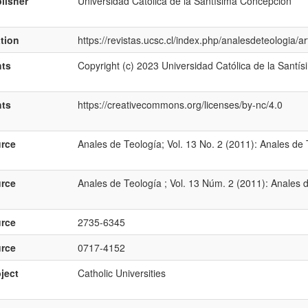
lisher
Universidad Católica de la Santísima Concepción
ation
https://revistas.ucsc.cl/index.php/analesdeteologia/a
hts
Copyright (c) 2023 Universidad Católica de la Santí
hts
https://creativecommons.org/licenses/by-nc/4.0
rce
Anales de Teología; Vol. 13 No. 2 (2011): Anales de 
rce
Anales de Teología ; Vol. 13 Núm. 2 (2011): Anales d
rce
2735-6345
rce
0717-4152
ject
Catholic Universities