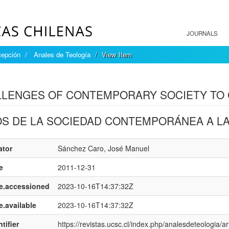
JOURNALS
cepción
Anales de Teología
View Item
mple item record
LENGES OF CONTEMPORARY SOCIETY TO 
S DE LA SOCIEDAD CONTEMPORÁNEA A LA
ator
Sánchez Caro, José Manuel
e
2011-12-31
e.accessioned
2023-10-16T14:37:32Z
e.available
2023-10-16T14:37:32Z
tifier
https://revistas.ucsc.cl/index.php/analesdeteologia/ar