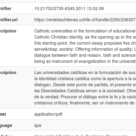
tifier
10.21703/2735-6345.2011.13.02.08
tifier.uri
https://revistaschilenas.uchile.cl/handle/2250/236307
cription
Catholic universities in the formulation of education
Catholic Christian identity, as the opening up to the 
this starting point, the current essay proposes five c
serve&nbsp; society: Offering information of quality; 
dialogue between faith and reason, faith and science; E
being an instrument of evangelization in the universi
cription
Las universidades católicas en la formulación de sus
la identidad cristiana católica como la apertura a la 
dialogan. Desde este punto de partida, el presente 
las Diversidades Católicas sirven a la sociedad: Ofre
de la verdad; Procurar el diálogo entre la fe y la razó
cristianos críticos; finalmente, ser un instrumento de
mat
application/pdf
nguage
spa