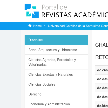
Home
Universidad Católica de la Santísima Con
Show si
Discipline
CHAL
Artes, Arquitectura y Urbanismo
RETO
Ciencias Agrarias, Forestales y
Veterinarias
dc.cre
Ciencias Exactas y Naturales
dc.dat
Ciencias Sociales
dc.dat
Derecho
dc.dat
Economía y Administración
dc.iden