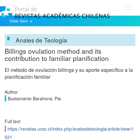
Toggl
navig
View Item
Anales de Teología
Billings ovulation method and its
contribution to familiar planification
El método de ovulación billings y su aporte específico a la
planificación familiar
Author
Bustamante Barahona, Pia
Full text
https://revistas.ucsc.cl/index.php/analesdeteologia/article/view/1
521