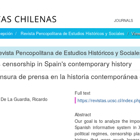
JOURNALS
cepción
Revista Pencopolitana de Estudios Históricos y Sociales
View
vista Pencopolitana de Estudios Históricos y Sociale
 censorship in Spain's contemporary history
nsura de prensa en la historia contemporánea
Full text
 De La Guardia, Ricardo
https://revistas.ucsc.cl/index.p
Abstract
Our goal is to analyze the impor
Spanish informative system in 
political regimes, censorship pl
history that were much longer