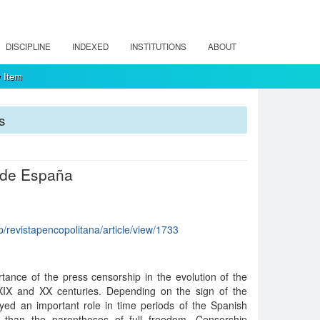
DISCIPLINE
INDEXED
INSTITUTIONS
ABOUT
 Item
s
 de España
hp/revistapencopolitana/article/view/1733
tance of the press censorship in the evolution of the
XIX and XX centuries. Depending on the sign of the
ayed an important role in time periods of the Spanish
 than the parentheses of full freedom. Censorship