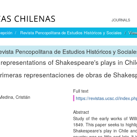
JOURNALS
cepción
Revista Pencopolitana de Estudios Históricos y Sociales
View
vista Pencopolitana de Estudios Históricos y Sociale
 representations of Shakespeare's plays in Chi
rimeras representaciones de obras de Shakes
Full text
Medina, Cristián
https://revistas.ucsc.cl/index.p
Abstract
Study of the early works of Wi
1849. This paper seeks to highlig
Shakespeare's play in Chile and
country was so little and late. lt