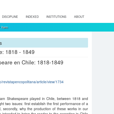
DISCIPLINE
INDEXED
INSTITUTIONS
ABOUT
 Item
s
le: 1818 - 1849
peare en Chile: 1818-1849
hp/revistapencopolitana/article/view/1734
lliam Shakespeare played in Chile, between 1818 and
ht two issues: first establish the first performance of a
, secondly, why the production of these works in our
 is intended to bring the reader to the reception in Chile