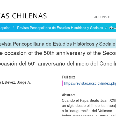
JOURNALS
cepción
Revista Pencopolitana de Estudios Históricos y Sociales
View
vista Pencopolitana de Estudios Históricos y Sociale
e occasion of the 50th anniversary of the Seco
casión del 50° aniversario del inicio del Concili
Full text
 Estévez, Jorge A.
https://revistas.ucsc.cl/index.p
Abstract
Cuando el Papa Beato Juan XXIII
un siglo desde el fin de los traba
a la inauguración del Vaticano I
había presenciado el inicio del