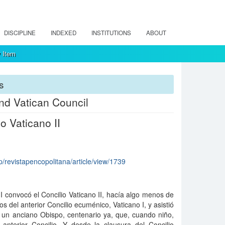
DISCIPLINE
INDEXED
INSTITUTIONS
ABOUT
 Item
s
nd Vatican Council
o Vaticano II
hp/revistapencopolitana/article/view/1739
 convocó el Concilio Vaticano II, hacía algo menos de
jos del anterior Concilio ecuménico, Vaticano I, y asistió
I un anciano Obispo, centenario ya, que, cuando niño,
 anterior Concilio. Y desde la clausura del Concilio