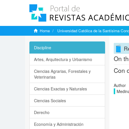
Home
Universidad Católica de la Santísima Con
Re
Discipline
On th
Artes, Arquitectura y Urbanismo
Con o
Ciencias Agrarias, Forestales y
Veterinarias
Author
Ciencias Exactas y Naturales
Medina
Ciencias Sociales
Derecho
Economía y Administración