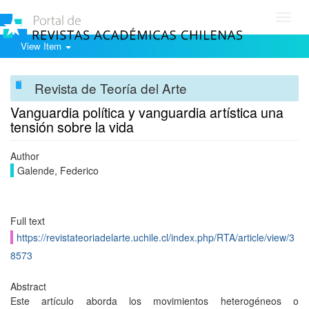
Toggl
navig
View Item
Revista de Teoría del Arte
Vanguardia política y vanguardia artística una
tensión sobre la vida
Author
Galende, Federico
Full text
https://revistateoriadelarte.uchile.cl/index.php/RTA/article/view/3
8573
Abstract
Este artículo aborda los movimientos heterogéneos o