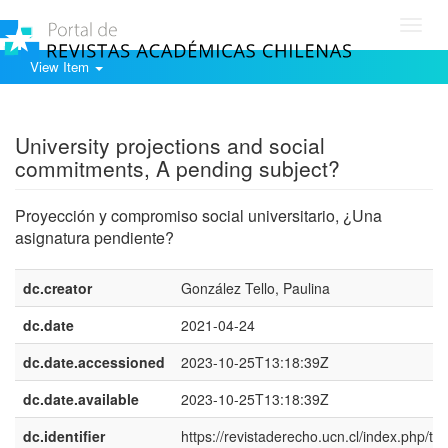
Toggl
navig
View Item
Show simple item record
University projections and social
commitments, A pending subject?
Proyección y compromiso social universitario, ¿Una
asignatura pendiente?
dc.creator
González Tello, Paulina
dc.date
2021-04-24
dc.date.accessioned
2023-10-25T13:18:39Z
dc.date.available
2023-10-25T13:18:39Z
dc.identifier
https://revistaderecho.ucn.cl/index.php/tie