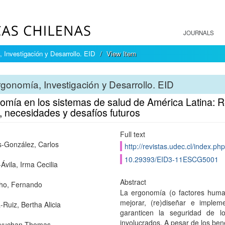
JOURNALS
 Investigación y Desarrollo. EID
View Item
gonomía, Investigación y Desarrollo. EID
mía en los sistemas de salud de América Latina: Re
, necesidades y desafíos futuros
Full text
-González, Carlos
http://revistas.udec.cl/index.p
10.29393/EID3-11ESCG5001
Ávila, Irma Cecilia
Abstract
ho, Fernando
La ergonomía (o factores human
mejorar, (re)diseñar e implem
-Ruiz, Bertha Alicia
garanticen la seguridad de l
involucrados. A pesar de los bene
Gyuchan Thomas