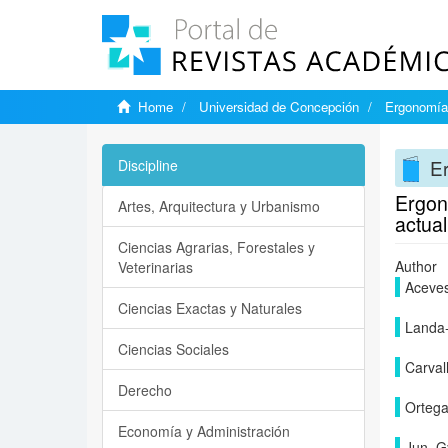
Home
Universidad de Concepción
Ergonomía,
Er
Discipline
Ergono
Artes, Arquitectura y Urbanismo
actual
Ciencias Agrarias, Forestales y
Author
Veterinarias
Aceves
Ciencias Exactas y Naturales
Landa-
Ciencias Sociales
Carval
Derecho
Ortega
Economía y Administración
Jun, 