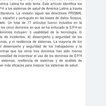
rica Latina ha sido lenta. Este artículo identifica los
/FH a los sistemas de salud de América Latina a través
iteratura. La revisión siguió las directrices PRISMA,
s, español y portugués en las bases de datos Scopus,
o. Un total de 77 artículos fueron incluidos en la
n los cinco dominios en que se ha enfocado la E/FH en
minios incluyen: i) usabilidad de la tecnología, ii)
sis de incidentes, iii) desempeño y seguridad de los
emas, y v) resiliencia de sistemas. La mayoría de los
el desempeño y seguridad de los trabajadores y la
ientras que los otros tres dominios han sido menos
ecesidad de incentivar el uso de los dominios de E/FH
istemas, resiliencia de sistemas y de análisis de
er más eficaces para mejorar los sistemas de salud.