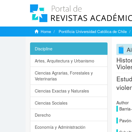
Home
Pontificia Universidad Católica de Chile
Ai
Discipline
Histo
Artes, Arquitectura y Urbanismo
Viole
Ciencias Agrarias, Forestales y
Estud
Veterinarias
viole
Ciencias Exactas y Naturales
Author
Ciencias Sociales
Barria-
Derecho
Pavón-
Economía y Administración