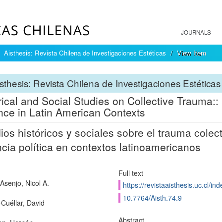
JOURNALS
Aisthesis: Revista Chilena de Investigaciones Estéticas
View Item
sthesis: Revista Chilena de Investigaciones Estéticas
rical and Social Studies on Collective Trauma:: R
nce in Latin American Contexts
ios históricos y sociales sobre el trauma colect
ncia política en contextos latinoamericanos
Full text
Asenjo, Nicol A.
https://revistaaisthesis.uc.cl/i
10.7764/Aisth.74.9
Cuéllar, David
Abstract