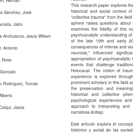
en, Hernán
This research paper explores the 
historical and social context o
a Sánchez, José
"collective trauma" from the fiel
sphere raises questions about 
Acosta, Jairo
examines the fidelity of this co
psychoanalytic understanding o
-Arohuanca, Jesús Wiliam
of the late 19th and early 20
consequences of intense and viol
r, Antonio
neurosis," influenced signifi
appropriation of psychoanalytic t
, Rose
events that challenge tradition
Holocaust. The notion of traum
 Gonzalo
experience is explored through
prominent scholars in this field 
o-Rodríguez, Tomás
the preservation and meaningf
historical and collective ph
Alberto
psychological experiences and
approach to interpreting and re
Colqui, Jesús
narrativas.&nbsp;
Este artículo explora el concep
histórico y social de las socie