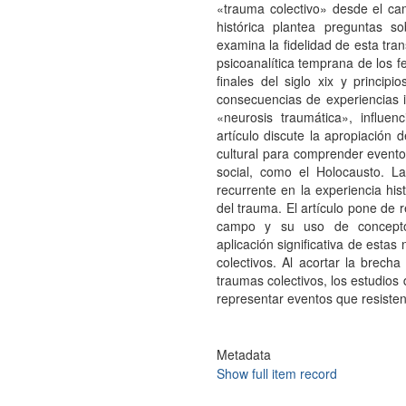
«trauma colectivo» desde el cam
histórica plantea preguntas s
examina la fidelidad de esta tra
psicoanalítica temprana de los f
finales del siglo xix y principi
consecuencias de experiencias i
«neurosis traumática», influen
artículo discute la apropiación d
cultural para comprender eventos
social, como el Holocausto. 
recurrente en la experiencia his
del trauma. El artículo pone de
campo y su uso de conceptos
aplicación significativa de esta
colectivos. Al acortar la brecha
traumas colectivos, los estudios
representar eventos que resisten 
Metadata
Show full item record