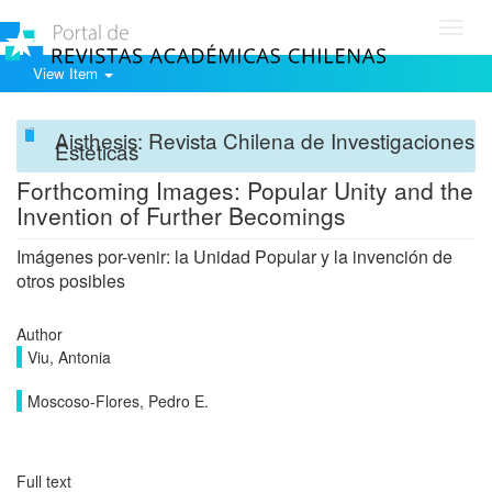
Toggl
navig
View Item
Aisthesis: Revista Chilena de Investigaciones
Estéticas
Forthcoming Images: Popular Unity and the
Invention of Further Becomings
Imágenes por-venir: la Unidad Popular y la invención de
otros posibles
Author
Viu, Antonia
Moscoso-Flores, Pedro E.
Full text